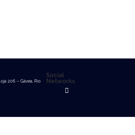
Social
Networks
loja 206 – Gávea, Rio