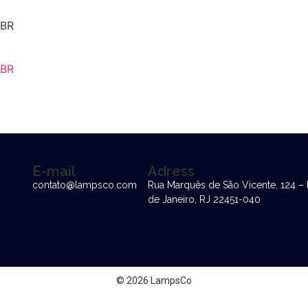
E-mail
Adress
contato@lampsco.com
Rua Marquês de São Vicente, 124 – 
de Janeiro, RJ 22451-040
© 2026 LampsCo