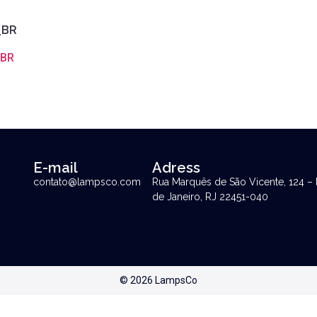
E-mail
Adress
contato@lampsco.com
Rua Marquês de São Vicente, 124 – 
de Janeiro, RJ 22451-040
© 2026 LampsCo