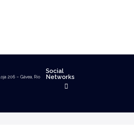
Social
Networks
loja 206 – Gávea, Rio